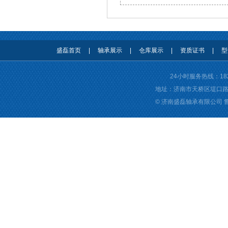
盛磊首页
|
轴承展示
|
仓库展示
|
资质证书
|
型
24小时服务热线：
18
地址：济南市天桥区堤口路名泉春
© 济南盛磊轴承有限公司
德瓦卡洛
关节轴承
回收轴承
无锡开锁
济南开锁公司
济南进口轴承
济南skf轴承
济南nsk轴承
济南fag轴承