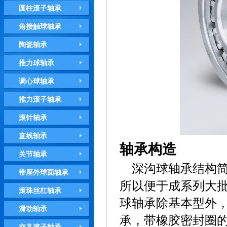
圆柱滚子轴承
角接触球轴承
陶瓷轴承
推力球轴承
调心球轴承
推力滚子轴承
滚针轴承
直线轴承
轴承构造
关节轴承
深沟球轴承结构
带座外球面轴承
所以便于成系列大
滚珠丝杠轴承
球轴承除基本型外
滑动轴承
承，带橡胶密封圈