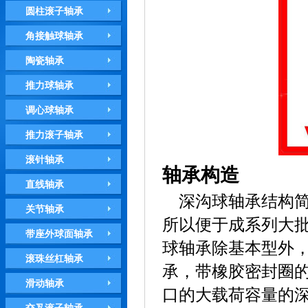
圆柱滚子轴承
角接触球轴承
陶瓷轴承
推力球轴承
调心球轴承
推力滚子轴承
滚针轴承
轴承构造
直线轴承
深沟球轴承结构
关节轴承
所以便于成系列大
带座外球面轴承
球轴承除基本型外
滚珠丝杠轴承
承，带橡胶密封圈
滑动轴承
口的大载荷容量的