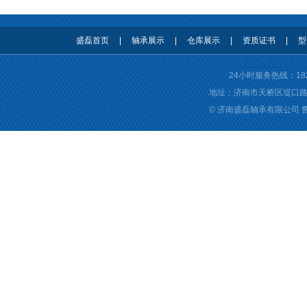
盛磊首页
|
轴承展示
|
仓库展示
|
资质证书
|
型
24小时服务热线：
18
地址：济南市天桥区堤口路名泉春
© 济南盛磊轴承有限公司
德瓦卡洛
关节轴承
回收轴承
无锡开锁
济南开锁公司
济南进口轴承
济南skf轴承
济南nsk轴承
济南fag轴承